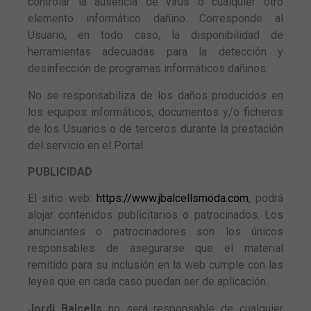
controlar la ausencia de virus o cualquier otro
elemento informático dañino. Corresponde al
Usuario, en todo caso, la disponibilidad de
herramientas adecuadas para la detección y
desinfección de programas informáticos dañinos.
No se responsabiliza de los daños producidos en
los equipos informáticos, documentos y/o ficheros
de los Usuarios o de terceros durante la prestación
del servicio en el Portal.
PUBLICIDAD
El sitio web:
https://www.jbalcellsmoda.com
, podrá
Necesarias
alojar contenidos publicitarios o patrocinados. Los
Estas
cookies no
anunciantes o patrocinadores son los únicos
son
responsables de asegurarse que el material
opcionales.
remitido para su inclusión en la web cumple con las
Son
leyes que en cada caso puedan ser de aplicación.
necesarias
para que
Jordi Balcells
no será responsable de cualquier