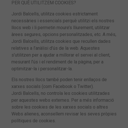
PER QUÈ UTILITZEM COOKIES?
Jordi Balcells, utilitza cookies estrictament
necessàries i essencials perquè utilitzi els nostres
llocs web i li permetin moure’s lliurement, utilitzar
àrees segures, opcions personalitzades, etc. A més,
Jordi Balcells, utilitza cookies que recullen dades
relatives a l’anàlisi d’ús de la web. Aquestes
s’utilitzen per a ajudar a millorar el servei al client,
mesurant l’ús i el rendiment de la pàgina, per a
optimitzar-la i personalitzar-la.
Els nostres llocs també poden tenir enllaços de
xarxes socials (com Facebook o Twitter).
Jordi Balcells, no controla les cookies utilitzades
per aquestes webs externes. Per a més informació
sobre les cookies de les xarxes socials o altres
Webs alienes, aconsellem revisar les seves pròpies
polítiques de cookies.