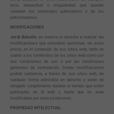
funcione la
error, inexactitud o irregularidad que puedan
web.
contener los contenidos publicitarios o de los
patrocinadores.
Estadísticas
MODIFICACIONES
Para que
podamos
Jordi Balcells
se reserva el derecho a realizar las
mejorar la
modificaciones que considere oportunas, sin aviso
funcionalidad
previo, en el contenido de sus sitios web, tanto en
y estructura
de la web, en
cuanto a los contenidos de los sitios web como por
base a cómo
sus condiciones de uso o por las condiciones
se usa la
generales de contratación. Dichas modificaciones
web.
podrán realizarse, a través de sus sitios web, de
cualquier forma admisible en derecho y serán de
obligado cumplimiento durante el tiempo que estén
Experiencia
publicadas en la web y hasta que no sean
Para que
nuestra web
modificadas por otras posteriores.
funcione lo
PROPIEDAD INTELECTUAL
mejor posible
durante tu