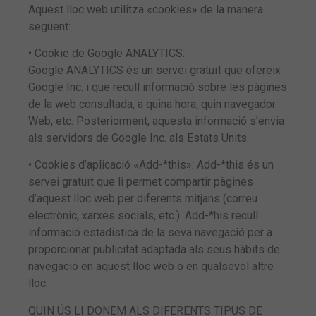
Aquest lloc web utilitza «cookies» de la manera
següent:
• Cookie de Google ANALYTICS:
Google ANALYTICS és un servei gratuït que ofereix
Google Inc. i que recull informació sobre les pàgines
de la web consultada, a quina hora, quin navegador
Web, etc. Posteriorment, aquesta informació s’envia
als servidors de Google Inc. als Estats Units.
• Cookies d’aplicació «Add-*this»: Add-*this és un
servei gratuït que li permet compartir pàgines
d’aquest lloc web per diferents mitjans (correu
electrònic, xarxes socials, etc.). Add-*his recull
informació estadística de la seva navegació per a
proporcionar publicitat adaptada als seus hàbits de
navegació en aquest lloc web o en qualsevol altre
lloc.
QUIN ÚS LI DONEM ALS DIFERENTS TIPUS DE