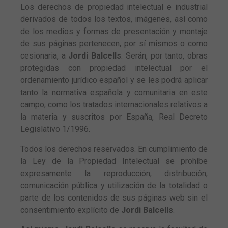
Los derechos de propiedad intelectual e industrial
visita. Si
rechaza estas
derivados de todos los textos, imágenes, así como
cookies,
de los medios y formas de presentación y montaje
algunas
de sus páginas pertenecen, por sí mismos o como
funcionalidades
cesionaria, a
Jordi Balcells
. Serán, por tanto, obras
desaparecerán
protegidas con propiedad intelectual por el
de la web.
ordenamiento jurídico español y se les podrá aplicar
tanto la normativa española y comunitaria en este
Marketing
campo, como los tratados internacionales relativos a
Al compartir tus
la materia y suscritos por España, Real Decreto
intereses y
Legislativo 1/1996.
comportamiento
mientras visitas
Todos los derechos reservados. En cumplimiento de
nuestro sitio,
la Ley de la Propiedad Intelectual se prohíbe
aumentas la
expresamente la reproducción, distribución,
posibilidad de
comunicación pública y utilización de la totalidad o
ver contenido y
ofertas
parte de los contenidos de sus páginas web sin el
personalizados.
consentimiento explícito de
Jordi Balcells
.